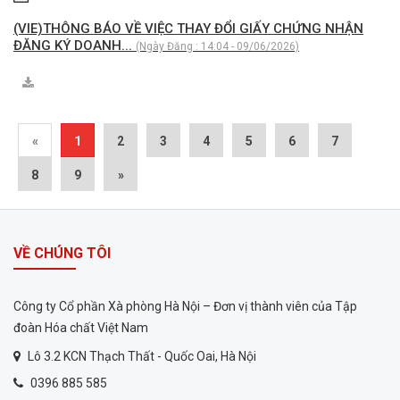
(VIE)THÔNG BÁO VỀ VIỆC THAY ĐỔI GIẤY CHỨNG NHẬN
ĐĂNG KÝ DOANH...
(Ngày Đăng : 14:04 - 09/06/2026)
«
1
2
3
4
5
6
7
8
9
»
VỀ CHÚNG TÔI
Công ty Cổ phần Xà phòng Hà Nội – Đơn vị thành viên của Tập
đoàn Hóa chất Việt Nam
Lô 3.2 KCN Thạch Thất - Quốc Oai, Hà Nội
0396 885 585